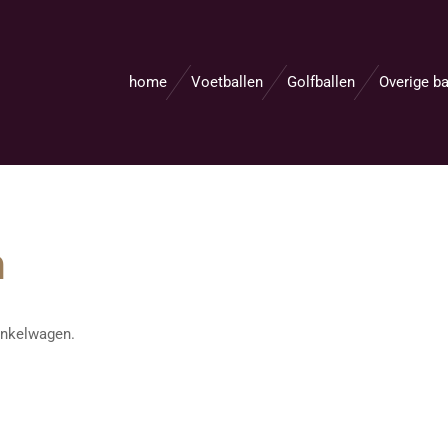
home
Voetballen
Golfballen
Overige ba
n
winkelwagen.