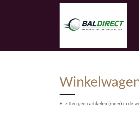
Ga
direct
naar
de
hoofdinhoud
Winkelwage
Er zitten geen artikelen (meer) in de 